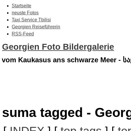
Startseite
neuste Fotos
Taxi Service Tbilisi
Georgien Reiseführerin
RSS-Feed
Georgien Foto Bildergalerie
vom Kaukasus ans schwarze Meer - 
suma tagged - Georg
[
INDEX
] [
top tags
] [
to