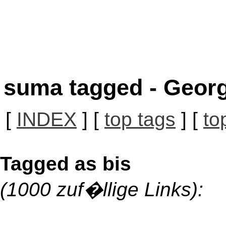
suma tagged - Georg
[
INDEX
] [
top tags
] [
to
Tagged as bis
(1000 zuf�llige Links):