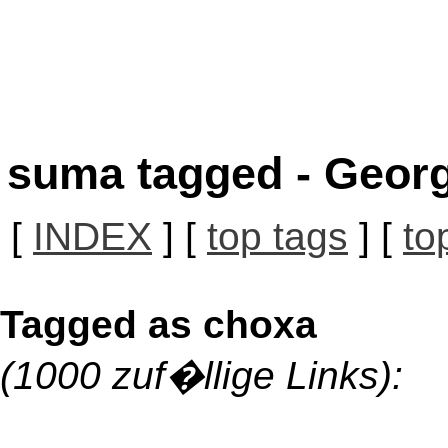
suma tagged - Georg
[
INDEX
] [
top tags
] [
to
Tagged as choxa
(1000 zuf�llige Links):