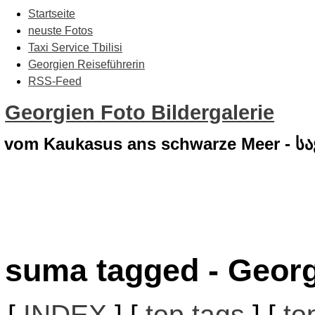
Startseite
neuste Fotos
Taxi Service Tbilisi
Georgien Reiseführerin
RSS-Feed
Georgien Foto Bildergalerie
vom Kaukasus ans schwarze Meer - 
suma tagged - Georg
[
INDEX
] [
top tags
] [
to