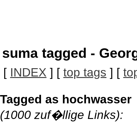
suma tagged - Georg
[
INDEX
] [
top tags
] [
to
Tagged as hochwasser
(1000 zuf�llige Links):