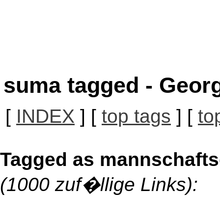
suma tagged - Georg
[
INDEX
] [
top tags
] [
to
Tagged as mannschafts
(1000 zuf�llige Links):