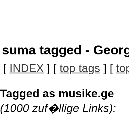
suma tagged - Georg
[
INDEX
] [
top tags
] [
to
Tagged as musike.ge
(1000 zuf�llige Links):