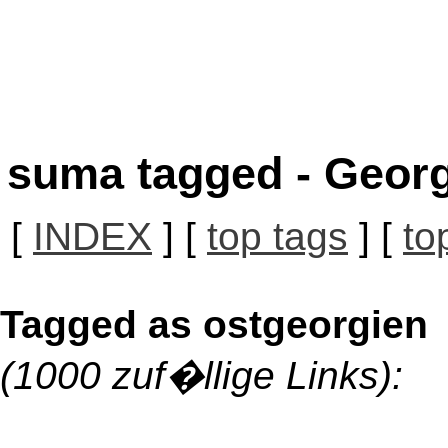
suma tagged - Georg
[
INDEX
] [
top tags
] [
to
Tagged as ostgeorgien
(1000 zuf�llige Links):