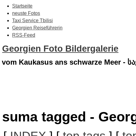
Startseite
neuste Fotos
Taxi Service Tbilisi
Georgien Reiseführerin
RSS-Feed
Georgien Foto Bildergalerie
vom Kaukasus ans schwarze Meer - 
suma tagged - Georg
[
INDEX
] [
top tags
] [
to