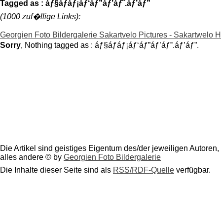
Tagged as : áƒ§áƒáƒ¡áƒ‘áƒ”áƒ’áƒ˜.áƒ’áƒ”
(1000 zuf�llige Links):
Georgien Foto Bildergalerie Sakartvelo Pictures - Sakartwelo 
Sorry
, Nothing tagged as : áƒ§áƒáƒ¡áƒ‘áƒ”áƒ’áƒ˜.áƒ’áƒ”.
Die Artikel sind geistiges Eigentum des/der jeweiligen Autoren,
alles andere © by
Georgien Foto Bildergalerie
Die Inhalte dieser Seite sind als
RSS/RDF-Quelle
verfügbar.