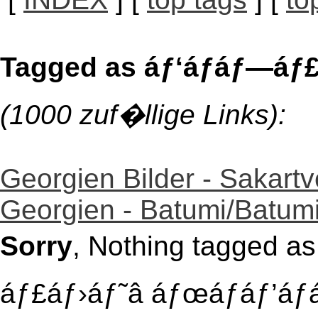
Tagged as áƒ‘áƒáƒ—áƒ£
(1000 zuf�llige Links):
Georgien Bilder - Sakartv
Georgien - Batumi/Batum
Sorry
, Nothing tagged a
áƒ£áƒ›áƒ˜â áƒœáƒáƒ’áƒ