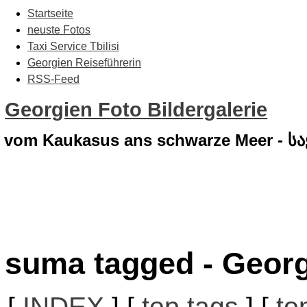
Startseite
neuste Fotos
Taxi Service Tbilisi
Georgien Reiseführerin
RSS-Feed
Georgien Foto Bildergalerie
vom Kaukasus ans schwarze Meer - 
suma tagged - Georg
[
INDEX
] [
top tags
] [
to