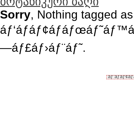
ბოტანიკური ბაღი
Sorry
, Nothing tagged as
áƒ‘áƒáƒ¢áƒáƒœáƒ˜áƒ™áƒ
—áƒ£áƒ›áƒ¨áƒ˜.