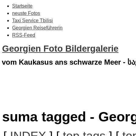
Startseite
neuste Fotos
Taxi Service Tbilisi
Georgien Reiseführerin
RSS-Feed
Georgien Foto Bildergalerie
vom Kaukasus ans schwarze Meer - 
suma tagged - Georg
[
INDEX
] [
top tags
] [
to