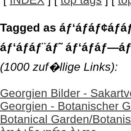
Tagged as áƒ‘áƒáƒ¢áƒ
áƒ‘áƒáƒ¨áƒ˜ áƒ‘áƒáƒ—á
(1000 zuf�llige Links):
Georgien Bilder - Sakartv
Georgien - Botanischer G
Botanical Garden/Botani