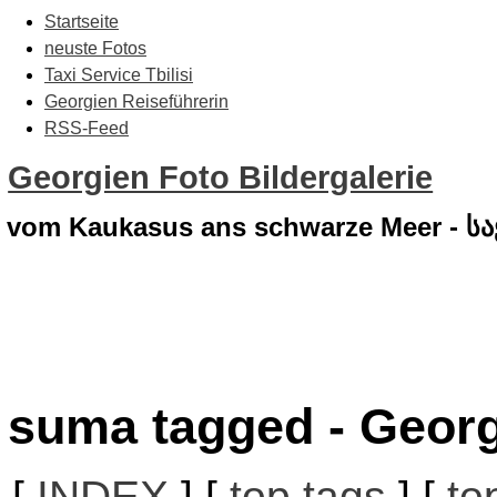
Startseite
neuste Fotos
Taxi Service Tbilisi
Georgien Reiseführerin
RSS-Feed
Georgien Foto Bildergalerie
vom Kaukasus ans schwarze Meer - 
suma tagged - Georg
[
INDEX
] [
top tags
] [
to