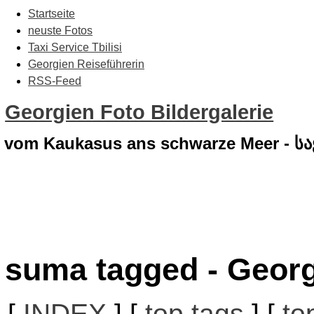
Startseite
neuste Fotos
Taxi Service Tbilisi
Georgien Reiseführerin
RSS-Feed
Georgien Foto Bildergalerie
vom Kaukasus ans schwarze Meer - 
suma tagged - Georg
[
INDEX
] [
top tags
] [
to