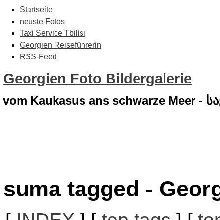
Startseite
neuste Fotos
Taxi Service Tbilisi
Georgien Reiseführerin
RSS-Feed
Georgien Foto Bildergalerie
vom Kaukasus ans schwarze Meer - 
suma tagged - Georg
[
INDEX
] [
top tags
] [
to