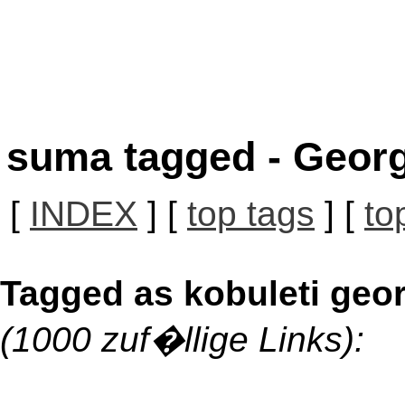
suma tagged - Georg
[
INDEX
] [
top tags
] [
to
Tagged as kobuleti geo
(1000 zuf�llige Links):