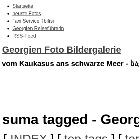
Startseite
neuste Fotos
Taxi Service Tbilisi
Georgien Reiseführerin
RSS-Feed
Georgien Foto Bildergalerie
vom Kaukasus ans schwarze Meer - 
suma tagged - Georg
[
INDEX
] [
top tags
] [
to