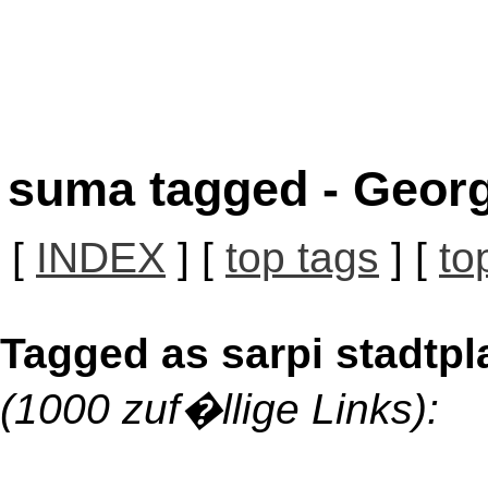
suma tagged - Georg
[
INDEX
] [
top tags
] [
to
Tagged as sarpi stadtpl
(1000 zuf�llige Links):