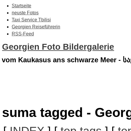
Startseite
neuste Fotos
Taxi Service Tbilisi
Georgien Reiseführerin
RSS-Feed
Georgien Foto Bildergalerie
vom Kaukasus ans schwarze Meer - 
suma tagged - Georg
[
INDEX
] [
top tags
] [
to