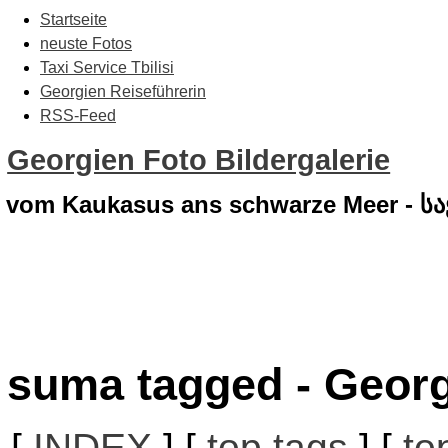
Startseite
neuste Fotos
Taxi Service Tbilisi
Georgien Reiseführerin
RSS-Feed
Georgien Foto Bildergalerie
vom Kaukasus ans schwarze Meer - 
suma tagged - Georg
[
INDEX
] [
top tags
] [
to