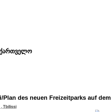
საქართველო
issi/Plan des neuen Freizeitparks auf de
i , Tbilissi