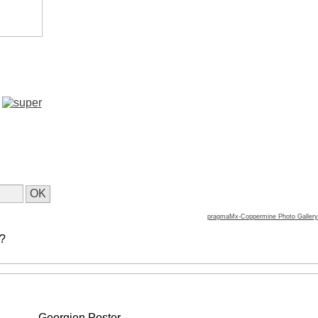
pragmaMx-Coppermine Photo Gallery
 ?
Georgien Poster