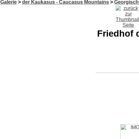
Galerie
>
der Kaukasus - Caucasus Mountains
>
Georgische
Friedhof