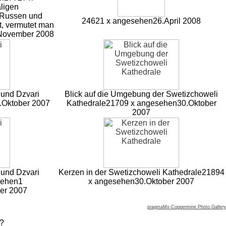
ligen
 Russen und
24621 x angesehen
26.April 2008
t, vermutet man
November 2008
 und Dzvari
Blick auf die Umgebung der Swetizchoweli
.Oktober 2007
Kathedrale
21709 x angesehen
30.Oktober
2007
 und Dzvari
Kerzen in der Swetizchoweli Kathedrale
21894
sehen
1
x angesehen
30.Oktober 2007
er 2007
pragmaMx-Coppermine Photo Gallery
 ?