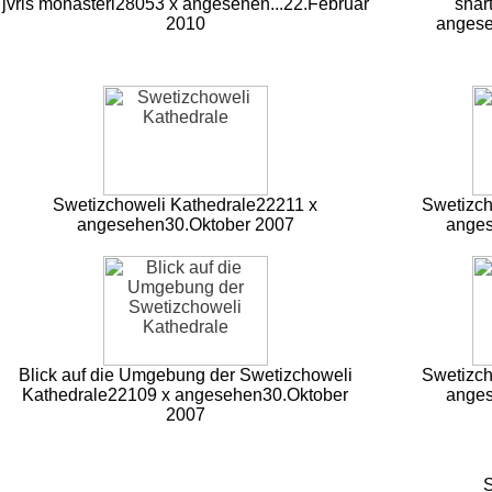
jvris monasteri
28053 x angesehen
...
22.Februar
shar
2010
anges
Swetizchoweli Kathedrale
22211 x
Swetizch
angesehen
30.Oktober 2007
ange
Blick auf die Umgebung der Swetizchoweli
Swetizch
Kathedrale
22109 x angesehen
30.Oktober
ange
2007
S