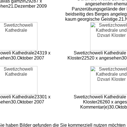
tavas gamziri
29287 x
angesehen
Im ehema
ehen
21.Dezember 2009
Panzerübungsgelände der
beidseitig des Berges angeleg
kaum georgische Geistige.
21.
oweli Kathedrale
24319 x
Swetizchoweli Kathedrale
sehen
30.Oktober 2007
Kloster
22520 x angesehen
30
oweli Kathedrale
23301 x
Swetizchoweli Kathedrale
sehen
30.Oktober 2007
Kloster
26260 x ange
Kommentar(e)
30.Oktob
ie haben Bilder gefunden die Sie kommerziell nutzen möchten