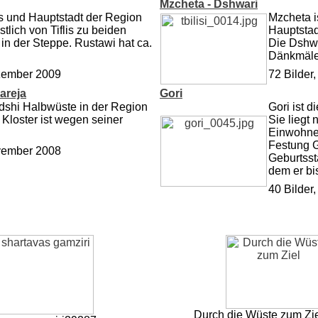
Mzcheta - Dshwari
ns und Hauptstadt der Region
Mzcheta i
tlich von Tiflis zu beiden
Hauptstad
in der Steppe. Rustawi hat ca.
Die Dshwa
Dänkmäler
ezember 2009
72 Bilder
areja
Gori
edshi Halbwüste in der Region
Gori ist 
 Kloster ist wegen seiner
Sie liegt
Einwohner
Festung G
ovember 2008
Geburtsst
dem er bis
40 Bilder,
Durch die Wüste zum Zie