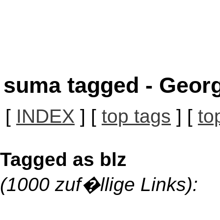
suma tagged - Georg
[
INDEX
] [
top tags
] [
to
Tagged as blz
(1000 zuf�llige Links):