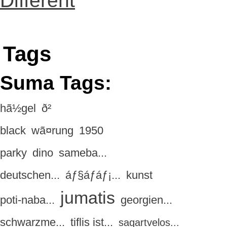
Different
Tags
Suma Tags:
hã½gel
ð²
black
wã¤rung
1950
parky
dino
sameba...
deutschen...
áƒ§áƒáƒ¡...
kunst
jumatis
poti-naba...
georgien...
schwarzme...
tiflis ist...
saqartvelos...