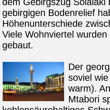
dem Gebirgszug Solalaki
gebirgigen Bodenrelief ha
Höhenunterschiede zwisc
Viele Wohnviertel wurden
gebaut.
Der georg
soviel wie
warm). A
Mtabori sp
kohlensäurehaltiges Schw