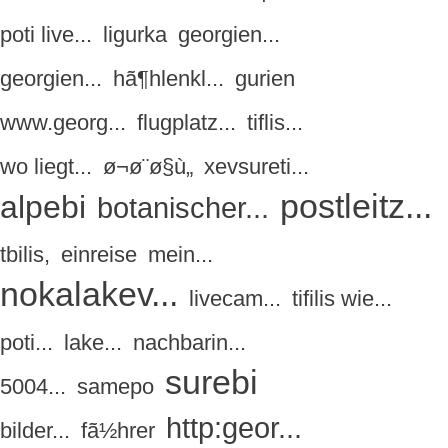
poti live...
ligurka
georgien...
georgien...
hã¶hlenkl...
gurien
www.georg...
flugplatz...
tiflis...
wo liegt...
ø¬ø¨ø§ù„
xevsureti...
postleitz...
alpebi
botanischer...
tbilis,
einreise
mein...
nokalakev...
livecam...
tifilis wie...
poti...
lake...
nachbarin...
surebi
5004...
samepo
http:geor...
bilder...
fã½hrer