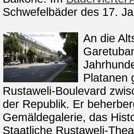
Schwefelbäder des 17. Ja
An die Alt
Garetuban
Jahrhunder
Platanen 
Rustaweli-Boulevard zwisc
der Republik. Er beherberg
Gemäldegalerie, das His
Staatliche Rustaweli-The