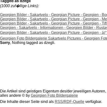
Tagged as dzegli
(1000 zuf�llige Links):
Georgien Bilder - Sakartvelo - Georgian Picture - Georgien - B
Georgien Bilder - Sakartvelo - Georgian Picture - Georgien - Met
Georgien Bilder - Sakartvelo - Georgian Picture - Georgien - Tiflis
Georgien - Sakartvelo - Informationen - Georgien Bilder - Rusta
Georgien Bilder - Sakartvelo - Georgian Picture - Georgien - áƒ
Georgien Foto Bildergalerie Sakartvelo Pictures - Georgien Fot
Sorry
, Nothing tagged as dzegli.
Die Artikel sind geistiges Eigentum des/der jeweiligen Autoren,
alles andere © by
Georgien Foto Bildergalerie
Die Inhalte dieser Seite sind als
RSS/RDF-Quelle
verfügbar.