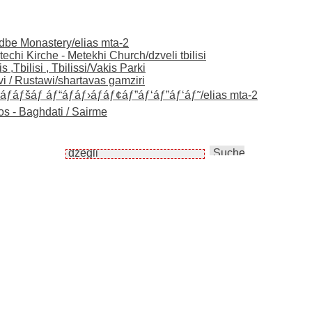
odbe Monastery/elias mta-2
echi Kirche - Metekhi Church/dzveli tbilisi
 ,Tbilisi , Tbilissi/Vakis Parki
vi / Rustawi/shartavas gamziri
‘áƒáƒšáƒ áƒ“áƒáƒ›áƒáƒ¢áƒ”áƒ‘áƒ”áƒ‘áƒ˜/elias mta-2
os - Baghdati / Sairme