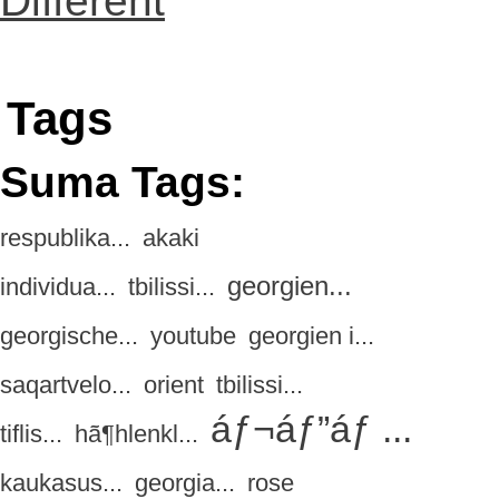
Different
Tags
Suma Tags:
respublika...
akaki
georgien...
individua...
tbilissi...
georgische...
youtube
georgien i...
saqartvelo...
orient
tbilissi...
áƒ¬áƒ”áƒ ...
tiflis...
hã¶hlenkl...
kaukasus...
georgia...
rose