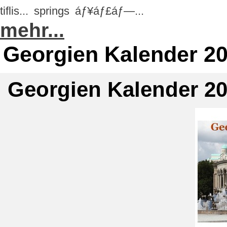
tiflis...
springs
áƒ¥áƒ£áƒ—...
mehr...
Georgien Kalender 2
Georgien Kalender 2