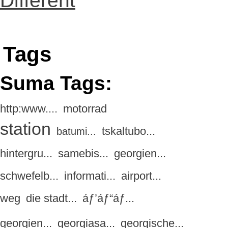
Different
Tags
Suma Tags:
http:www....
motorrad
station
tskaltubo...
batumi...
hintergru...
samebis...
georgien...
schwefelb...
informati...
airport...
weg
die stadt...
áƒ’áƒ“áƒ...
georgien...
georgiasa...
georgische...