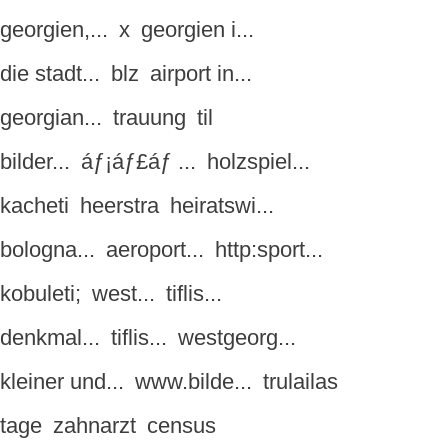
georgien,...
x
georgien i...
die stadt...
blz
airport in...
georgian...
trauung
til
bilder...
áƒ¡áƒ£áƒ ...
holzspiel...
kacheti
heerstra
heiratswi...
bologna...
aeroport...
http:sport...
kobuleti;
west...
tiflis...
denkmal...
tiflis...
westgeorg...
kleiner und...
www.bilde...
trulailas
tage
zahnarzt
census