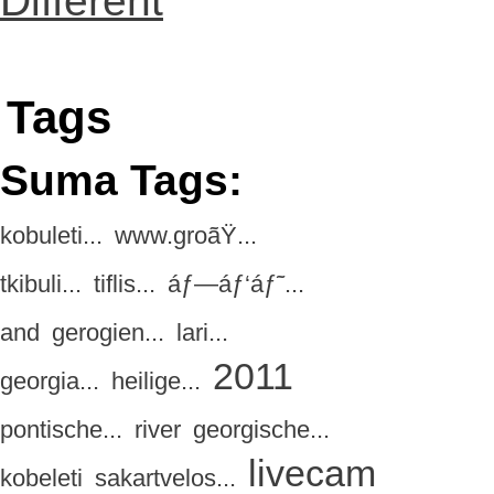
Different
Tags
Suma Tags:
kobuleti...
www.groãŸ...
tkibuli...
tiflis...
áƒ—áƒ‘áƒ˜...
and
gerogien...
lari...
2011
georgia...
heilige...
pontische...
river
georgische...
livecam
kobeleti
sakartvelos...