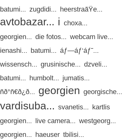
batumi...
zugdidi...
heerstraãŸe...
avtobazar...
i
choxa...
georgien...
die fotos...
webcam live...
ienashi...
batumi...
áƒ—áƒ‘áƒ˜...
wissensch...
grusinische...
dzveli...
batumi...
humbolt...
jumatis...
georgien
ñð°ñ€ð¿ð...
georgische...
vardisuba...
svanetis...
kartlis
georgien...
live camera...
westgeorg...
georgien...
haeuser
tbilisi...